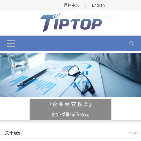
简体中文
|
English
欢迎来到开元平台客服
「企 业 经 营 理 念」
创新•质量•诚信•双赢
关于我们