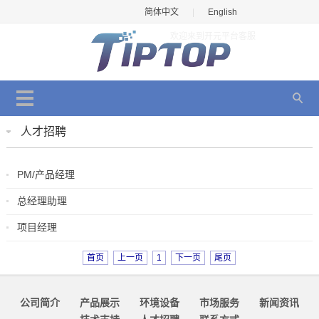
简体中文
|
English
欢迎来到开元平台客服
人才招聘
PM/产品经理
总经理助理
项目经理
首页
上一页
1
下一页
尾页
公司简介
产品展示
环境设备
市场服务
新闻资讯