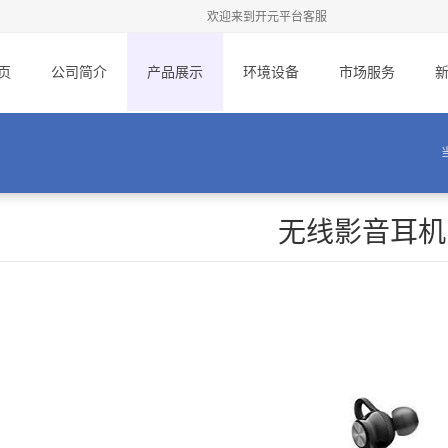
欢迎来到开元平台客服
页
公司简介
产品展示
环境设备
市场服务
无线影音耳机