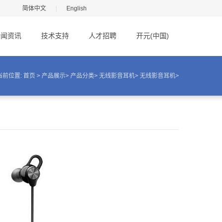
简体中文
|
English
新闻资讯
技术支持
人才招聘
开元(中国)
当前位置:
首页
>
产品展示
>
产品分类
>
无线影音耳机
>
无线影音耳机
>