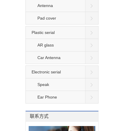
Antenna
Pad cover
Plastic serial
AR glass
Car Antenna
Electronic serial
Speak
Ear Phone
联系方式