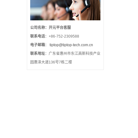
公司名称：开元平台客服
联系电话
：+86-752-2309588
电子邮箱
：
tiptop@tiptop-tech.com.cn
联系地址
：广东省惠州市东江高新科技产业
园惠泽大道136号7栋二楼